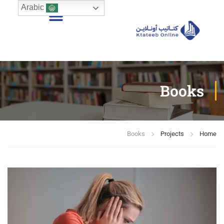
Arabic
Books
Books
Projects
Home