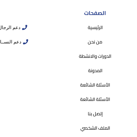
الصفحات
الرئيسية
دعم الرجال : 201125329754+ | 30656
من نحن
دعم النســاء : 201120895541+ | 5659
الدورات والانشطة
المدونة
الأسئلة الشائعة
الأسئلة الشائعة
إتصل بنا
الملف الشخصي